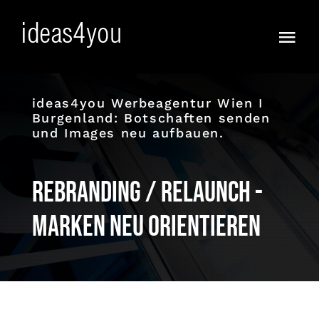
Skip
to
Togg
content
Navi
Frisch
ideas4you Werbeagentur Wien I
Burgenland: Botschaften senden
Vorfreude!
und Images neu aufbauen.
Ja :))
Rebranding / ReLaunch -
Anders
Marken neu orientieren
KI WOW !
Full Service