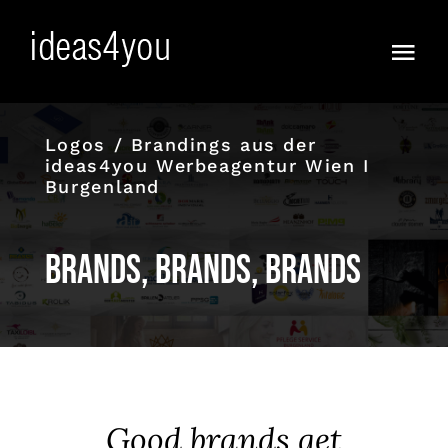
Skip
to
Togg
content
Navi
Frisch
Logos / Brandings aus der
ideas4you Werbeagentur Wien I
Vorfreude!
Burgenland
Ja :))
Brands, Brands, Brands
Anders
KI WOW !
Full Service
Good brands get