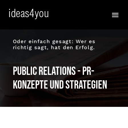
Skip
to
Togg
content
Navi
Frisch
Oder einfach gesagt: Wer es
richtig sagt, hat den Erfolg.
Vorfreude!
Ja :))
Public Relations - PR-
Anders
Konzepte und Strategien
KI WOW !
Full Service