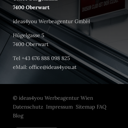
7400 Oberwart
ideas4you Werbeagentur GmbH
Hügelgasse 5
7400 Oberwart
Tel +43 676 888 098 825
eMail:
office@ideas4you.at
© ideas4you Werbeagentur Wien
Datenschutz
Impressum
Sitemap
FAQ
Blog