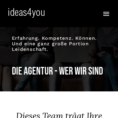
Skip
to
Togg
content
Navi
Frisch
Erfahrung. Kompetenz. Können.
Und eine ganz große Portion
Vorfreude!
Leidenschaft.
Ja :))
Die Agentur - Wer wir sind
Anders
KI WOW !
Full Service
Dieses Team trägt Ihre