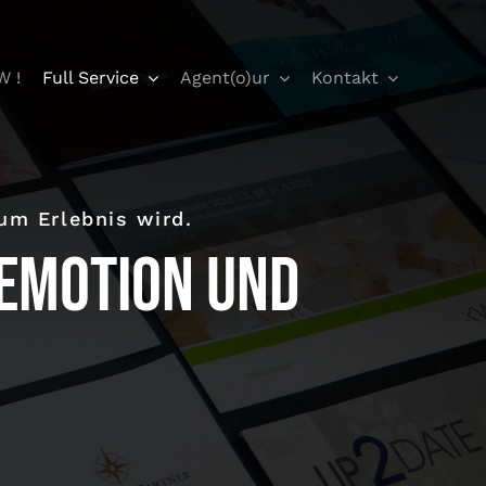
W !
Full Service
Agent(o)ur
Kontakt
m Erlebnis wird.
Emotion und