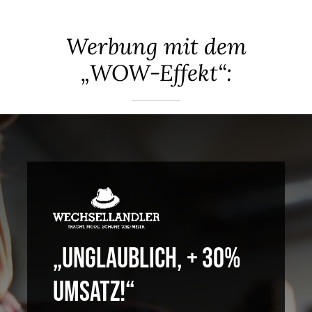
Agent(o)ur
Werbung mit dem
Kontakt
„WOW-Effekt“:
„UNGLAUBLICH, + 30%
UMSATZ!“