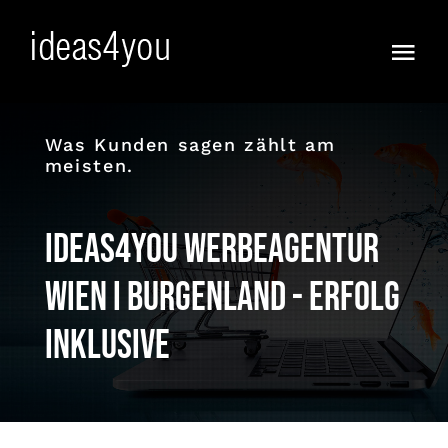
Skip
to
Togg
content
Navi
Frisch
Was Kunden sagen zählt am
meisten.
Vorfreude!
Ja :))
ideas4you Werbeagentur
Anders
Wien I Burgenland - Erfolg
inklusive
KI WOW !
Full Service