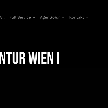
W !
Full Service
Agent(o)ur
Kontakt
ntur Wien I