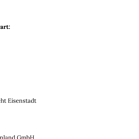
art:
ht Eisenstadt
genland GmbH