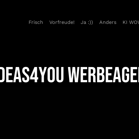
Frisch
Vorfreude!
Ja :))
Anders
KI WO
ideas4you Werbeage