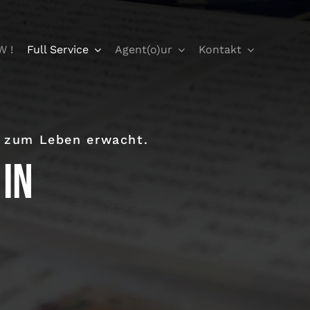
W !
Full Service
Agent(o)ur
Kontakt
t zum Leben erwacht.
 in