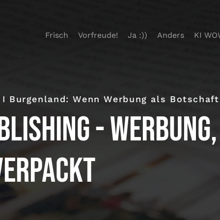
Frisch
Vorfreude!
Ja :))
Anders
KI WO
 I Burgenland: Wenn Werbung als Botschaf
lishing - Werbung,
verpackt