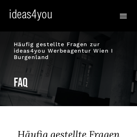
Skip
to
Togg
content
Navi
Frisch
Häufig gestellte Fragen zur
ideas4you Werbeagentur Wien I
Vorfreude!
Burgenland
Ja :))
FAQ
Anders
KI WOW !
Full Service
Häufig gestellte Fragen