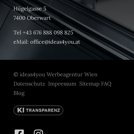
Hügelgasse 5
7400 Oberwart
Tel +43 676 888 098 825
eMail:
office@ideas4you.at
© ideas4you Werbeagentur Wien
Datenschutz
Impressum
Sitemap
FAQ
Blog