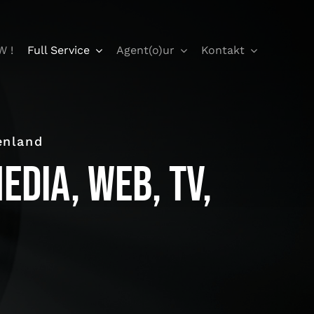
W !
Full Service
Agent(o)ur
Kontakt
enland
edia, Web, TV,