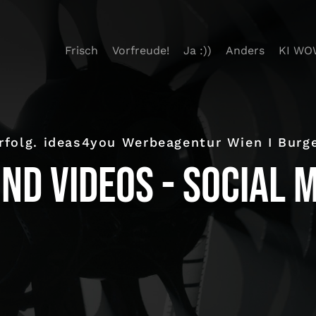
Frisch
Vorfreude!
Ja :))
Anders
KI WO
 Erfolg. ideas4you Werbeagentur Wien I Burg
d Videos - Social M