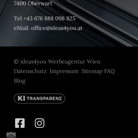
7400 Oberwart
Tel +43 676 888 098 825
eMail:
office@ideas4you.at
© ideas4you Werbeagentur Wien
Datenschutz
Impressum
Sitemap
FAQ
Blog