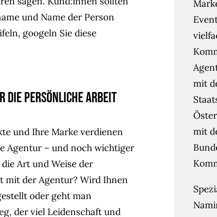
en sagen. Kund:innen sollten
Mark
sname und Name der Person
Event
feln, googeln Sie diese
vielf
Kommu
Agent
mit d
r die persönliche Arbeit
Staat
Öster
mit d
kte und Ihre Marke verdienen
Bunde
ie Agentur – und noch wichtiger
Kommu
die Art und Weise der
 mit der Agentur? Wird Ihnen
Spezi
estellt oder geht man
Namin
, der viel Leidenschaft und