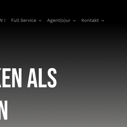
W !
Full Service
Agent(o)ur
Kontakt
en als
n