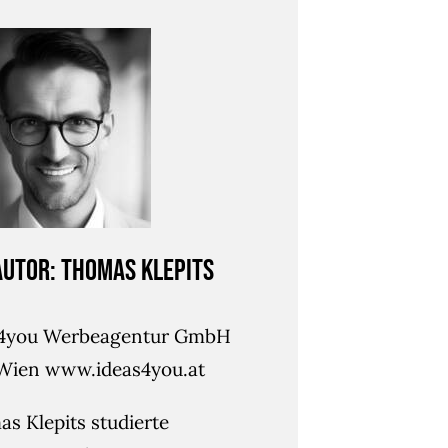
Autor: Thomas Klepits
s4you Werbeagentur GmbH
Wien www.ideas4you.at
s Klepits studierte