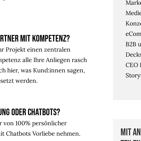
Mark
Medie
Konze
eCom
artner mit Kompetenz?
B2B u
hr Projekt einen zentralen
Deck
petenz alle Ihre Anliegen rasch
CEO 
ch hier, was Kund:innen sagen,
Story
esetzt werden.
ung oder ChatBots?
ur von 100% persönlicher
Mit a
it Chatbots Vorliebe nehmen.