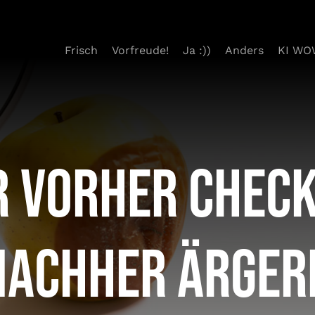
Frisch
Vorfreude!
Ja :))
Anders
KI WO
r vorher check
nachher ärger