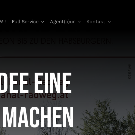
W !
Full Service
Agent(o)ur
Kontakt
dee eine
t machen