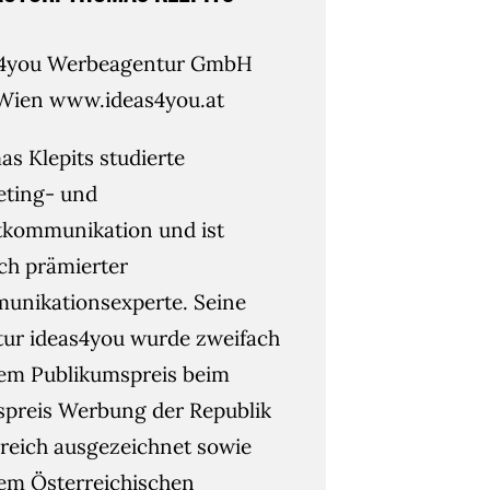
s4you Werbeagentur GmbH
Wien www.ideas4you.at
s Klepits studierte
eting- und
kommunikation und ist
ach prämierter
nikationsexperte. Seine
ur ideas4you wurde zweifach
em Publikumspreis beim
spreis Werbung der Republik
reich ausgezeichnet sowie
em Österreichischen