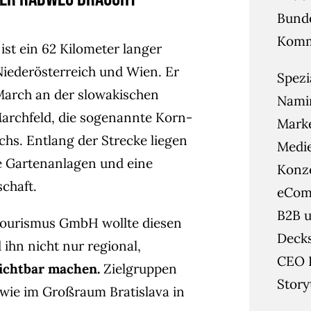
Bunde
Kommu
ist ein 62 Kilometer langer
iederösterreich und Wien. Er
Spezi
March an der slowakischen
Namin
archfeld, die sogenannte Korn-
Mark
s. Entlang der Strecke liegen
Medie
ke Gartenanlagen und eine
Konze
chaft.
eCom
B2B u
Tourismus GmbH wollte diesen
Deck
d ihn nicht nur regional,
CEO 
sichtbar machen.
Zielgruppen
Story
 wie im Großraum Bratislava in