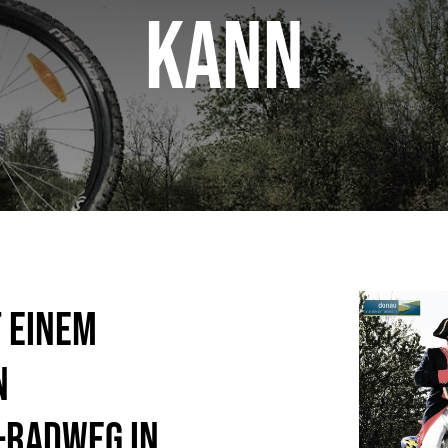
kann
 einem
n
-Radweg in