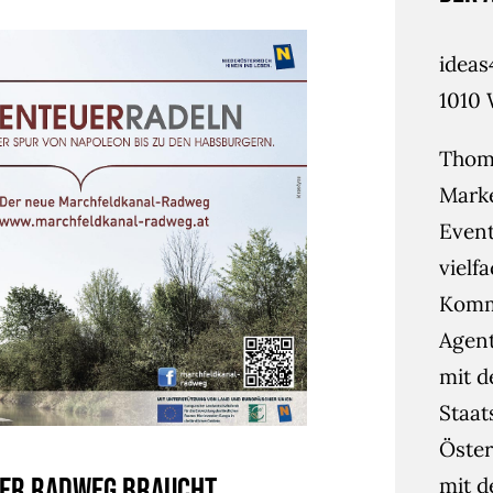
idea
1010 
Thoma
Mark
Event
vielf
Kommu
Agent
mit d
Staat
Öster
euer Radweg braucht
mit d