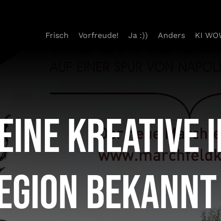
Frisch
Vorfreude!
Ja :))
Anders
KI WO
ine kreative I
egion bekann