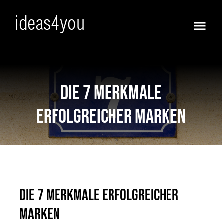
Skip
to
Togg
content
Navi
Frisch
Vorfreude!
Die 7 Merkmale
erfolgreicher Marken
Ja :))
Anders
KI WOW !
Die 7 Merkmale erfolgreicher
Full Service
Marken