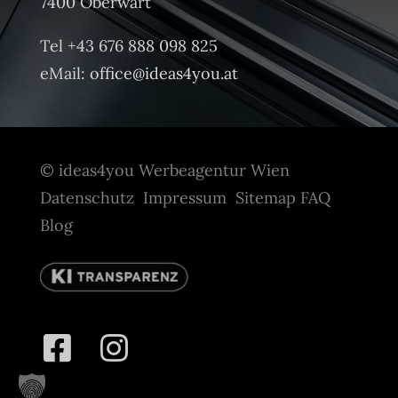
7400 Oberwart
Tel +43 676 888 098 825
eMail:
office@ideas4you.at
© ideas4you Werbeagentur Wien
Datenschutz
Impressum
Sitemap
FAQ
Blog