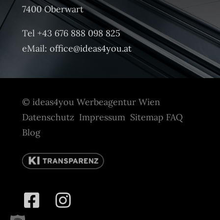
7400 Oberwart
Tel +43 676 888 098 825
eMail:
office@ideas4you.at
© ideas4you Werbeagentur Wien
Datenschutz
Impressum
Sitemap
FAQ
Blog