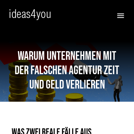
Skip
to
Togg
content
Navi
Frisch
Vorfreude!
Warum Unternehmen mit
der falschen Agentur Zeit
Ja :))
und Geld verlieren
Anders
KI WOW !
Full Service
Was zwei reale Fälle aus