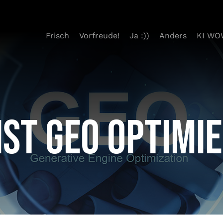
Frisch
Vorfreude!
Ja :))
Anders
KI WO
ist GEO optimi