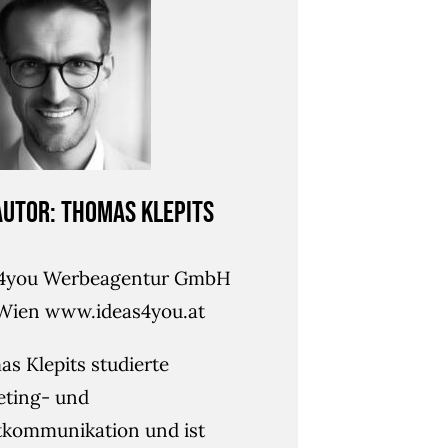
Autor: Thomas Klepits
s4you Werbeagentur GmbH
Wien www.ideas4you.at
s Klepits studierte
eting- und
kommunikation und ist