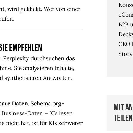
Konze
ht, wird geklickt. Wer von einer
eCom
rufen.
B2B u
Deck
CEO 
 sie empfehlen
Story
 Perplexity durchsuchen das
ne. Sie analysieren Inhalte,
d synthetisieren Antworten.
bare Daten.
Schema.org-
Mit a
Business-Daten – KIs lesen
teilen
e nicht hat, ist für KIs schwerer