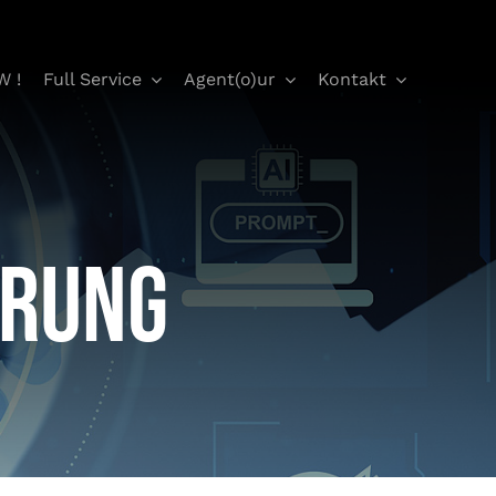
W !
Full Service
Agent(o)ur
Kontakt
erung