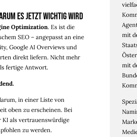
vielf
arum es jetzt wichtig wird
Kommu
Agent
gine Optimization
. Es ist die
mit d
ischem SEO – angepasst an eine
Staat
ity, Google AI Overviews und
Öster
ten direkt liefern. Nicht mehr
mit d
ls fertige Antwort.
Bunde
dend.
Kommu
arum, in einer Liste von
Spezi
it oben zu erscheinen. Bei
Namin
 KI als vertrauenswürdige
Mark
mpfohlen zu werden.
Medie