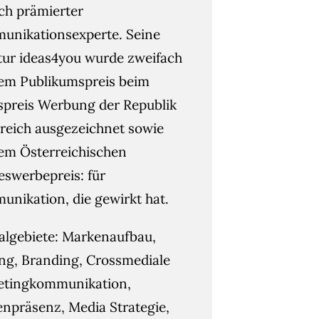
ach prämierter
nikationsexperte. Seine
ur ideas4you wurde zweifach
em Publikumspreis beim
spreis Werbung der Republik
reich ausgezeichnet sowie
em Österreichischen
swerbepreis: für
nikation, die gewirkt hat.
algebiete: Markenaufbau,
g, Branding, Crossmediale
etingkommunikation,
npräsenz, Media Strategie,