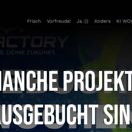
Frisch
Vorfreude!
Ja :))
Anders
KI WO
anche Projekt
usgebucht si