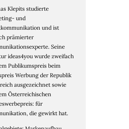
s Klepits studierte
eting- und
kommunikation und ist
ach prämierter
nikationsexperte. Seine
ur ideas4you wurde zweifach
em Publikumspreis beim
spreis Werbung der Republik
reich ausgezeichnet sowie
em Österreichischen
swerbepreis: für
nikation, die gewirkt hat.
algebiete: Markenaufbau,