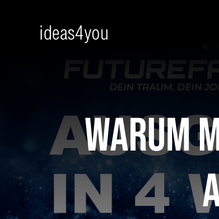
Skip
to
content
Warum m
a