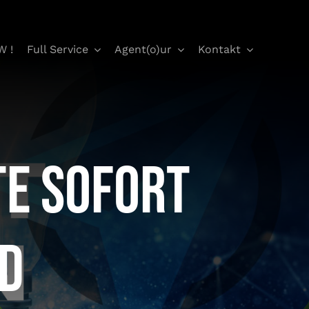
W !
Full Service
Agent(o)ur
Kontakt
e sofort
nd