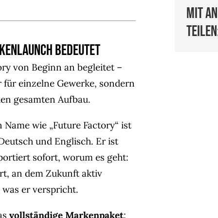
Mit a
teilen
rkenlaunch bedeutet
ory von Beginn an begleitet –
r für einzelne Gewerke, sondern
 den gesamten Aufbau.
in Name wie „Future Factory“ ist
 Deutsch und Englisch. Er ist
ortiert sofort, worum es geht:
Ort, an dem Zukunft aktiv
 was er verspricht.
as
vollständige Markenpaket
: