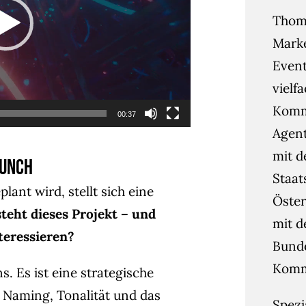
Thoma
Mark
Event
vielf
Kommu
00:37
Agent
mit d
aunch
Staat
ant wird, stellt sich eine
Öster
teht dieses Projekt – und
mit d
teressieren?
Bunde
Kommu
s. Es ist eine strategische
g, Naming, Tonalität und das
Spezi