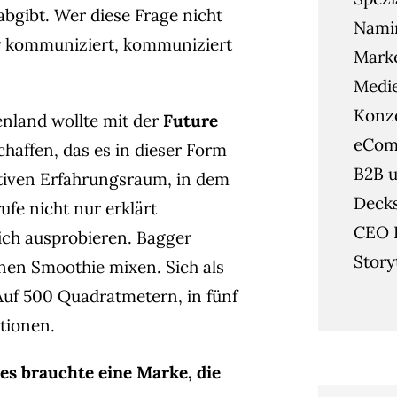
bgibt. Wer diese Frage nicht
Namin
er kommuniziert, kommuniziert
Mark
Medie
Konze
nland wollte mit der
Future
eCom
chaffen, das es in dieser Form
B2B u
ktiven Erfahrungsraum, in dem
Deck
fe nicht nur erklärt
CEO 
ich ausprobieren. Bagger
Story
inen Smoothie mixen. Sich als
uf 500 Quadratmetern, in fünf
tionen.
es brauchte eine Marke, die