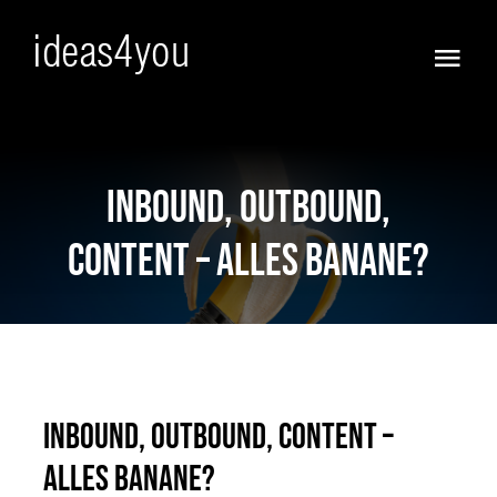
Skip
to
Togg
content
Navi
Frisch
Vorfreude!
Inbound, Outbound,
Content – Alles Banane?
Ja :))
Anders
KI WOW !
Inbound, Outbound, Content –
Full Service
Alles Banane?