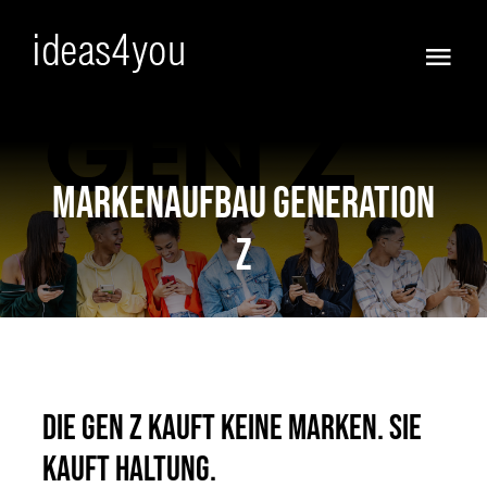
Skip
to
Togg
content
Navi
Frisch
Vorfreude!
Markenaufbau Generation
Z
Ja :))
Anders
KI WOW !
Die Gen Z kauft keine Marken. Sie
Full Service
kauft Haltung.