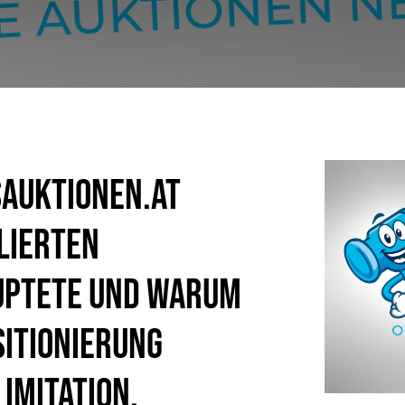
sauktionen.at
lierten
uptete und warum
itionierung
 Imitation.