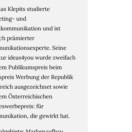
s Klepits studierte
eting- und
kommunikation und ist
ach prämierter
nikationsexperte. Seine
ur ideas4you wurde zweifach
em Publikumspreis beim
spreis Werbung der Republik
reich ausgezeichnet sowie
em Österreichischen
swerbepreis: für
nikation, die gewirkt hat.
algebiete: Markenaufbau,