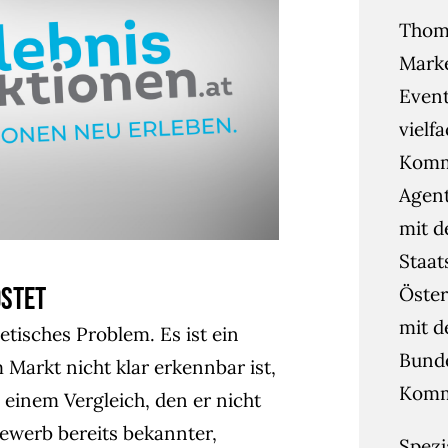
Thoma
Mark
Event
vielf
Kommu
Agent
mit d
Staat
ostet
Öster
mit d
etisches Problem. Es ist ein
Bunde
 Markt nicht klar erkennbar ist,
Kommu
einem Vergleich, den er nicht
ewerb bereits bekannter,
Spezi