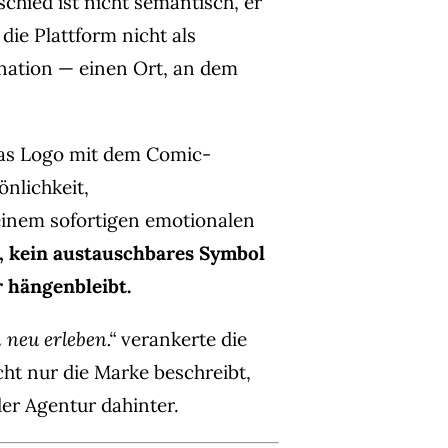
chied ist nicht semantisch, er
t die Plattform nicht als
ination — einen Ort, an dem
das Logo mit dem Comic-
nlichkeit,
inem sofortigen emotionalen
, kein austauschbares Symbol
r hängenbleibt.
 neu erleben.“
verankerte die
cht nur die Marke beschreibt,
er Agentur dahinter.