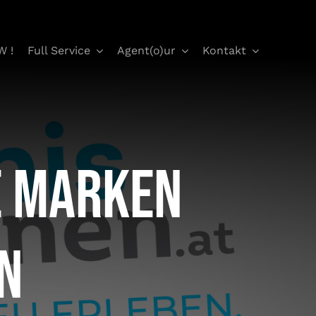
W !
Full Service
Agent(o)ur
Kontakt
 Marken
n