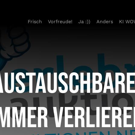
Frisch
Vorfreude!
Ja :))
Anders
KI WO
austauschbare
immer verliere