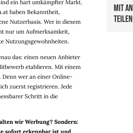
ind ein hart umkämpfter Markt.
Mit a
a.at haben Bekanntheit,
teilen
ene Nutzerbasis. Wer in diesem
cht nur um Aufmerksamkeit,
lte Nutzungsgewohnheiten.
enau das: einen neuen Anbieter
itbewerb etablieren. Mit einem
n. Denn wer an einer Online-
ich zuerst registrieren. Jede
messbarer Schritt in die
halten wir Werbung? Sondern:
e sofort erkennbar ist und