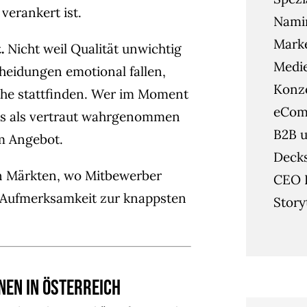
verankert ist.
Namin
Mark
.
Nicht weil Qualität unwichtig
Medie
heidungen emotional fallen,
Konze
iche stattfinden. Wer im Moment
eCom
its als vertraut wahrgenommen
B2B u
om Angebot.
Deck
len Märkten, wo Mitbewerber
CEO 
d Aufmerksamkeit zur knappsten
Story
nen in Österreich