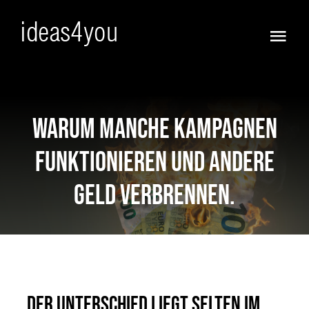
Skip
to
Togg
content
Navi
Frisch
Vorfreude!
Warum manche Kampagnen
funktionieren und andere
Ja :))
Geld verbrennen.
Anders
KI WOW !
Full Service
Der Unterschied liegt selten im